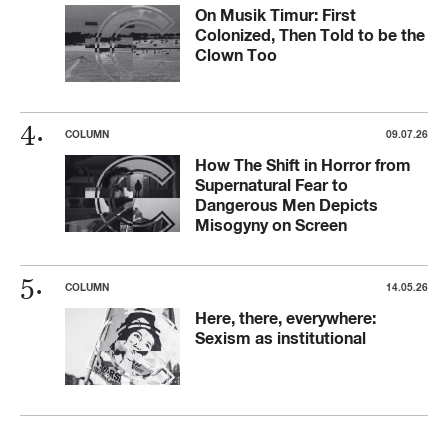
On Musik Timur: First
Colonized, Then Told to be the
Clown Too
COLUMN
09.07.26
How The Shift in Horror from
Supernatural Fear to
Dangerous Men Depicts
Misogyny on Screen
COLUMN
14.05.26
Here, there, everywhere:
Sexism as institutional