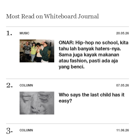
Most Read on Whiteboard Journal
MUSIC
20.05.26
ONAR: Hip-hop no school, kita
tahu lah banyak haters-nya.
Sama juga kayak makanan
atau fashion, pasti ada aja
yang benci.
COLUMN
07.05.26
Who says the last child has it
easy?
COLUMN
11.06.26