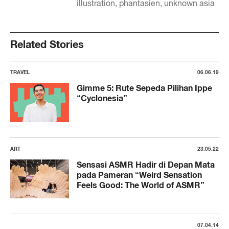
illustration
phantasien
unknown asia
Related Stories
TRAVEL
06.06.19
Gimme 5: Rute Sepeda Pilihan Ippe
“Cyclonesia”
ART
23.05.22
Sensasi ASMR Hadir di Depan Mata
pada Pameran “Weird Sensation
Feels Good: The World of ASMR”
07.04.14