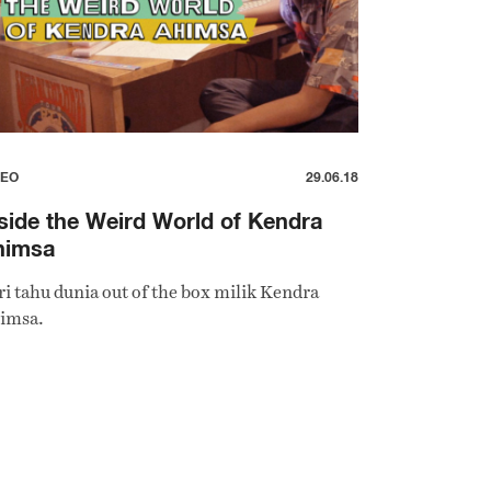
DEO
29.06.18
side the Weird World of Kendra
himsa
ri tahu dunia out of the box milik Kendra
imsa.