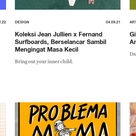
2.22
DESIGN
04.09.21
AR
Koleksi Jean Jullien x Fernand
Gi
Surfboards, Berselancar Sambil
A
Mengingat Masa Kecil
Da
Bring out your inner child.