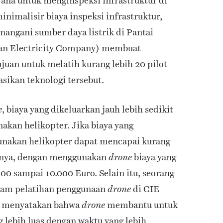
ana untuk menginspeksi infrastruktur di
nimalisir biaya inspeksi infrastruktur,
angani sumber daya listrik di Pantai
ian Electricity Company) membuat
juan untuk melatih kurang lebih 20 pilot
sikan teknologi tersebut.
, biaya yang dikeluarkan jauh lebih sedikit
e
kan helikopter. Jika biaya yang
nakan helikopter dapat mencapai kurang
mnya, dengan menggunakan
biaya yang
drone
00 sampai 10.000 Euro. Selain itu, seorang
ram pelatihan penggunaan
di CIE
drone
 menyatakan bahwa
membantu untuk
drone
 lebih luas dengan waktu yang lebih