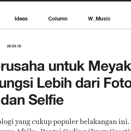
Ideas
Column
W_Music
26.03.18
erusaha untuk Meya
ngsi Lebih dari Fot
an Selfie
ogi yang cukup populer belakangan ini.