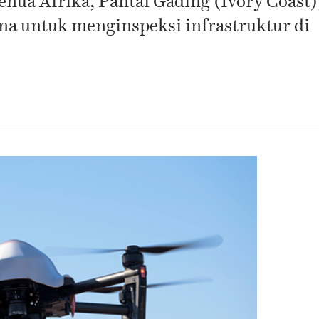
enua Afrika, Pantai Gading (Ivory Coast)
na untuk menginspeksi infrastruktur di