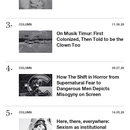
COLUMN
11.06.26
On Musik Timur: First
Colonized, Then Told to be the
Clown Too
COLUMN
09.07.26
How The Shift in Horror from
Supernatural Fear to
Dangerous Men Depicts
Misogyny on Screen
COLUMN
14.05.26
Here, there, everywhere:
Sexism as institutional