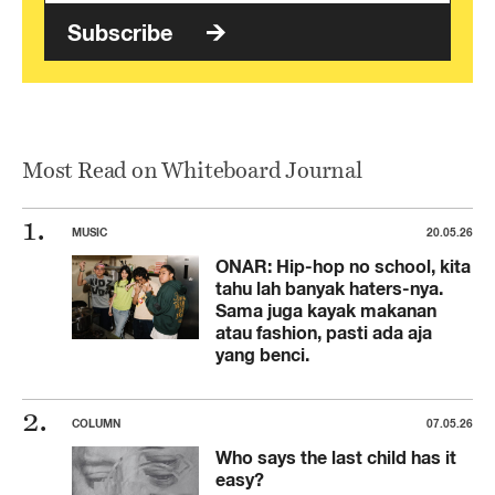
Subscribe
Most Read on Whiteboard Journal
MUSIC
20.05.26
ONAR: Hip-hop no school, kita
tahu lah banyak haters-nya.
Sama juga kayak makanan
atau fashion, pasti ada aja
yang benci.
COLUMN
07.05.26
Who says the last child has it
easy?