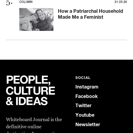
COLUMN
21.05.26
How a Patriarchal Household
Made Me a Feminist
SOCIAL
Instagram
Facebook
Twitter
Youtube
Whiteboard Journal is the
Newsletter
definitive online