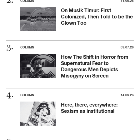
COLUMN
11.06.26
On Musik Timur: First
Colonized, Then Told to be the
Clown Too
COLUMN
09.07.26
How The Shift in Horror from
Supernatural Fear to
Dangerous Men Depicts
Misogyny on Screen
COLUMN
14.05.26
Here, there, everywhere:
Sexism as institutional