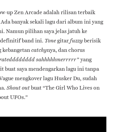
ow-up Zen Arcade adalah rilisan terbaik
 Ada banyak sekali lagu dari album ini yang
i. Namun pilihan saya jelas jatuh ke
efinitif band ini.
gitar
berisik
Tone
fuzzy
ng kebangetan
nya, dan chorus
catchy
yang
lebratedddddddd sahhhhhmerrrrr”
it buat saya mendengarkan lagu ini tanpa
Vague mengkover lagu Husker Du, sudah
ma.
buat “The Girl Who Lives on
Shout out
bout UFOs.”