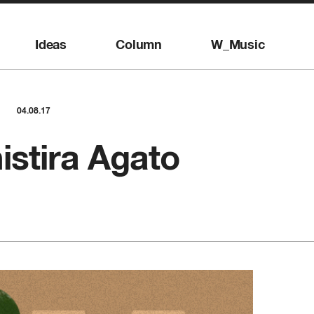
Ideas
Column
W_Music
04.08.17
stira Agato