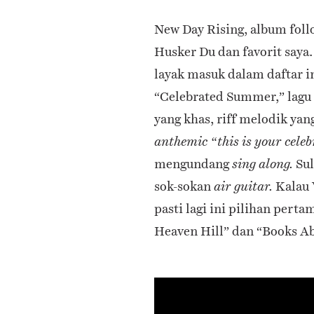
New Day Rising, album foll
Husker Du dan favorit saya.
layak masuk dalam daftar in
“Celebrated Summer,” lagu d
yang khas, riff melodik ya
anthemic “this is your ce
mengundang
Sul
sing along.
sok-sokan
Kalau 
air guitar.
pasti lagi ini pilihan perta
Heaven Hill” dan “Books A