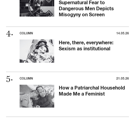
Supernatural Fear to
Dangerous Men Depicts
Misogyny on Screen
COLUMN
14.05.26
Here, there, everywhere:
Sexism as institutional
COLUMN
21.05.26
How a Patriarchal Household
Made Me a Feminist