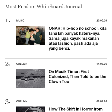
Most Read on Whiteboard Journal
MUSIC
20.05.26
ONAR: Hip-hop no school, kita
tahu lah banyak haters-nya.
Sama juga kayak makanan
atau fashion, pasti ada aja
yang benci.
COLUMN
11.06.26
On Musik Timur: First
Colonized, Then Told to be the
Clown Too
COLUMN
09.07.26
How The Shift in Horror from