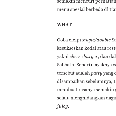
semakin mencuri perhatian
menu spesial berbeda di tia
WHAT
Coba cicipi
Sa
single/double
kesukseskan kedai atau res
yakni
, dan da
cheese burger
Sabbath. Seperti layaknya
c
tersebut adalah
yang d
patty
disampaikan sebelumnya, La
membuat rasanya semakin gu
selalu menghidangkan dagi
.
juicy