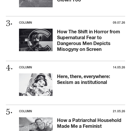
COLUMN
09.07.26
How The Shift in Horror from
Supernatural Fear to
Dangerous Men Depicts
Misogyny on Screen
COLUMN
14.05.26
Here, there, everywhere:
Sexism as institutional
COLUMN
21.05.26
How a Patriarchal Household
Made Me a Feminist