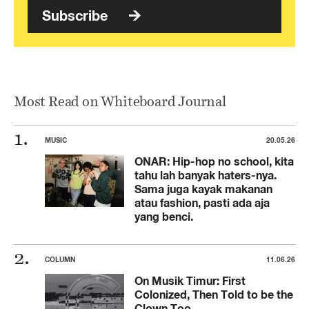
Subscribe
Most Read on Whiteboard Journal
MUSIC
20.05.26
ONAR: Hip-hop no school, kita
tahu lah banyak haters-nya.
Sama juga kayak makanan
atau fashion, pasti ada aja
yang benci.
COLUMN
11.06.26
On Musik Timur: First
Colonized, Then Told to be the
Clown Too