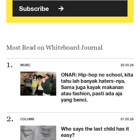
Subscribe
Most Read on Whiteboard Journal
MUSIC
20.05.26
ONAR: Hip-hop no school, kita
tahu lah banyak haters-nya.
Sama juga kayak makanan
atau fashion, pasti ada aja
yang benci.
COLUMN
07.05.26
Who says the last child has it
easy?