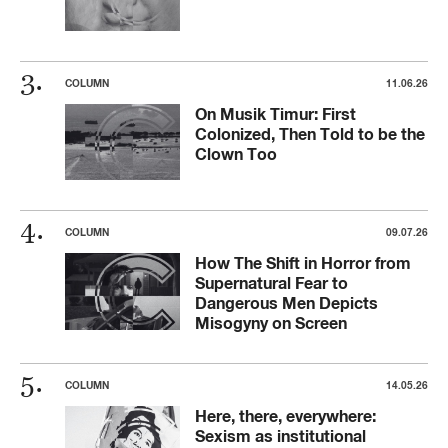
COLUMN
11.06.26
On Musik Timur: First
Colonized, Then Told to be the
Clown Too
COLUMN
09.07.26
How The Shift in Horror from
Supernatural Fear to
Dangerous Men Depicts
Misogyny on Screen
COLUMN
14.05.26
Here, there, everywhere:
Sexism as institutional