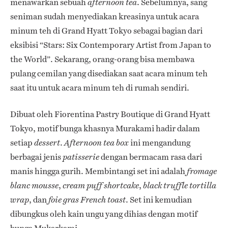
menawarkan sebuah
. Sebelumnya, sang
afternoon tea
seniman sudah menyediakan kreasinya untuk acara
minum teh di Grand Hyatt Tokyo sebagai bagian dari
eksibisi “Stars: Six Contemporary Artist from Japan to
the World”. Sekarang, orang-orang bisa membawa
pulang cemilan yang disediakan saat acara minum teh
saat itu untuk acara minum teh di rumah sendiri.
Dibuat oleh Fiorentina Pastry Boutique di Grand Hyatt
Tokyo, motif bunga khasnya Murakami hadir dalam
setiap
.
ini mengandung
dessert
Afternoon tea box
berbagai jenis
dengan bermacam rasa dari
patisserie
manis hingga gurih. Membintangi set ini adalah
fromage
,
,
blanc mousse
cream puff shortcake
black truffle tortilla
, dan
. Set ini kemudian
wrap
foie gras French toast
dibungkus oleh kain ungu yang dihias dengan motif