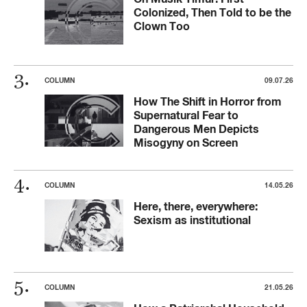
Colonized, Then Told to be the
Clown Too
COLUMN
09.07.26
How The Shift in Horror from
Supernatural Fear to
Dangerous Men Depicts
Misogyny on Screen
COLUMN
14.05.26
Here, there, everywhere:
Sexism as institutional
COLUMN
21.05.26