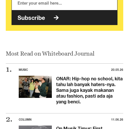
Subscribe
Most Read on Whiteboard Journal
MUSIC
20.05.26
ONAR: Hip-hop no school, kita
tahu lah banyak haters-nya.
Sama juga kayak makanan
atau fashion, pasti ada aja
yang benci.
COLUMN
11.06.26
On Musik Timur: First