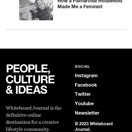
How a Patriarchal Household
Made Me a Feminist
SOCIAL
Instagram
Facebook
Twitter
Youtube
Whiteboard Journal is the
Newsletter
definitive online
destination for a creative
© 2023 Whiteboard
lifestyle community.
Journal.