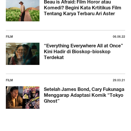
Beau is Afraid: Film Horor atau
Komedi? Begini Kata Krtitikus Film
Tentang Karya Terbaru Ari Aster
FILM
06.06.22
“Everything Everywhere All at Once”
Kini Hadir di Bioskop-bioskop
Terdekat
FILM
29.03.21
Setelah James Bond, Cary Fukunaga
Menggarap Adaptasi Komik “Tokyo
Ghost”