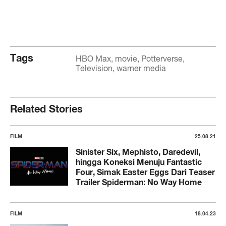
Tags
HBO Max
movie
Potterverse
Television
warner media
Related Stories
FILM
25.08.21
Sinister Six, Mephisto, Daredevil,
hingga Koneksi Menuju Fantastic
Four, Simak Easter Eggs Dari Teaser
Trailer Spiderman: No Way Home
FILM
18.04.23