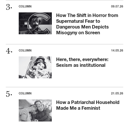
COLUMN
09.07.26
How The Shift in Horror from
Supernatural Fear to
Dangerous Men Depicts
Misogyny on Screen
COLUMN
14.05.26
Here, there, everywhere:
Sexism as institutional
COLUMN
21.05.26
How a Patriarchal Household
Made Me a Feminist