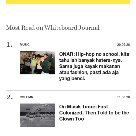
Most Read on Whiteboard Journal
MUSIC
20.05.26
ONAR: Hip-hop no school, kita
tahu lah banyak haters-nya.
Sama juga kayak makanan
atau fashion, pasti ada aja
yang benci.
COLUMN
11.06.26
On Musik Timur: First
Colonized, Then Told to be the
Clown Too