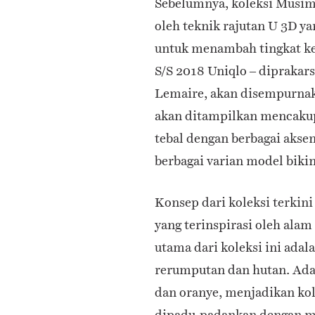
Sebelumnya, koleksi Musi
oleh teknik rajutan U 3D 
untuk menambah tingkat ke
S/S 2018 Uniqlo – diprakars
Lemaire, akan disempurnak
akan ditampilkan mencak
tebal dengan berbagai aksen
berbagai varian model bikin
Konsep dari koleksi terki
yang terinspirasi oleh ala
utama dari koleksi ini adala
rerumputan dan hutan. Adap
dan oranye, menjadikan kole
dipadu-padankan dengan mo