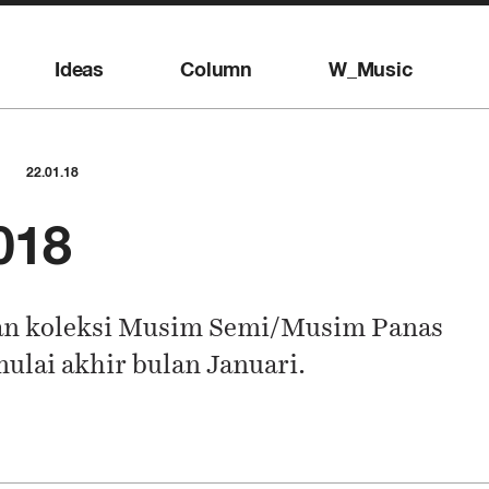
Ideas
Column
W_Music
22.01.18
018
gan koleksi Musim Semi/Musim Panas
ulai akhir bulan Januari.