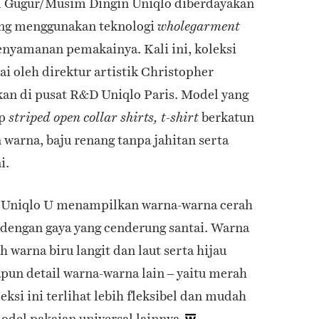
m Gugur/Musim Dingin Uniqlo diberdayakan
yang menggunakan teknologi
wholegarment
nyamanan pemakainya. Kali ini, koleksi
ai oleh direktur artistik Christopher
an di pusat R&D Uniqlo Paris. Model yang
up
berkatun
striped open collar shirts, t-shirt
 warna, baju renang tanpa jahitan serta
i.
ni Uniqlo U menampilkan warna-warna cerah
m dengan gaya yang cenderung santai. Warna
h warna biru langit dan laut serta hijau
un detail warna-warna lain – yaitu merah
ksi ini terlihat lebih fleksibel dan mudah
del pakaian universal lainnya.