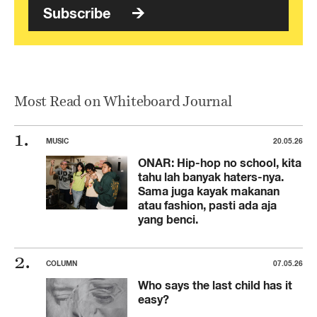
Subscribe
Most Read on Whiteboard Journal
MUSIC
20.05.26
ONAR: Hip-hop no school, kita
tahu lah banyak haters-nya.
Sama juga kayak makanan
atau fashion, pasti ada aja
yang benci.
COLUMN
07.05.26
Who says the last child has it
easy?