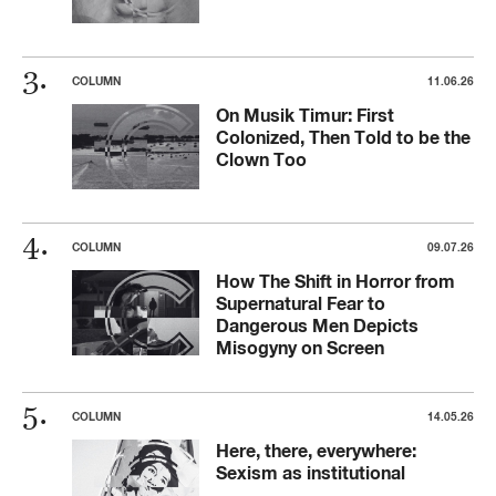
COLUMN
11.06.26
On Musik Timur: First
Colonized, Then Told to be the
Clown Too
COLUMN
09.07.26
How The Shift in Horror from
Supernatural Fear to
Dangerous Men Depicts
Misogyny on Screen
COLUMN
14.05.26
Here, there, everywhere:
Sexism as institutional