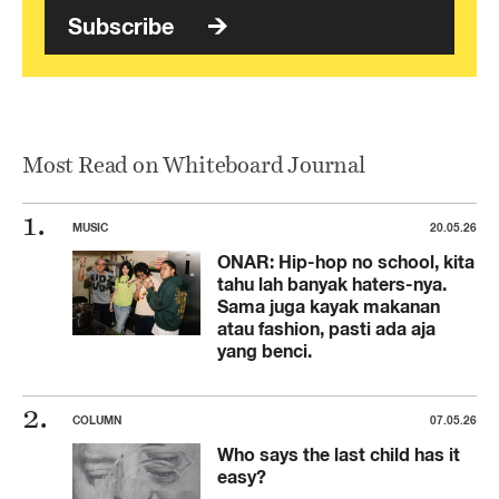
Subscribe
Most Read on Whiteboard Journal
MUSIC
20.05.26
ONAR: Hip-hop no school, kita
tahu lah banyak haters-nya.
Sama juga kayak makanan
atau fashion, pasti ada aja
yang benci.
COLUMN
07.05.26
Who says the last child has it
easy?