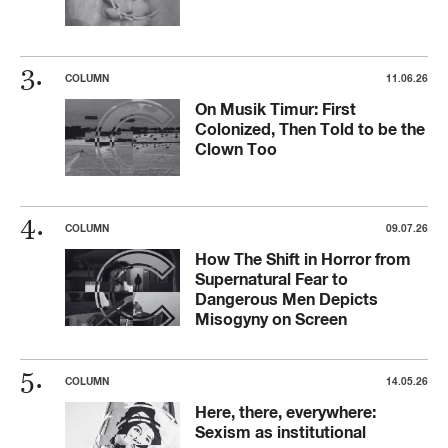
COLUMN
11.06.26
On Musik Timur: First
Colonized, Then Told to be the
Clown Too
COLUMN
09.07.26
How The Shift in Horror from
Supernatural Fear to
Dangerous Men Depicts
Misogyny on Screen
COLUMN
14.05.26
Here, there, everywhere:
Sexism as institutional