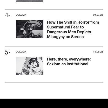
COLUMN
09.07.26
How The Shift in Horror from
Supernatural Fear to
Dangerous Men Depicts
Misogyny on Screen
COLUMN
14.05.26
Here, there, everywhere:
Sexism as institutional