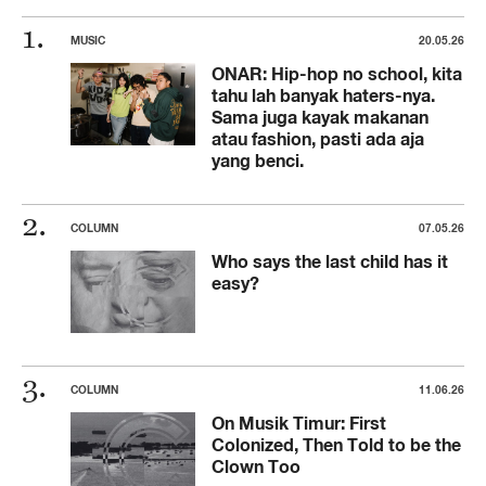
MUSIC
20.05.26
ONAR: Hip-hop no school, kita
tahu lah banyak haters-nya.
Sama juga kayak makanan
atau fashion, pasti ada aja
yang benci.
COLUMN
07.05.26
Who says the last child has it
easy?
COLUMN
11.06.26
On Musik Timur: First
Colonized, Then Told to be the
Clown Too