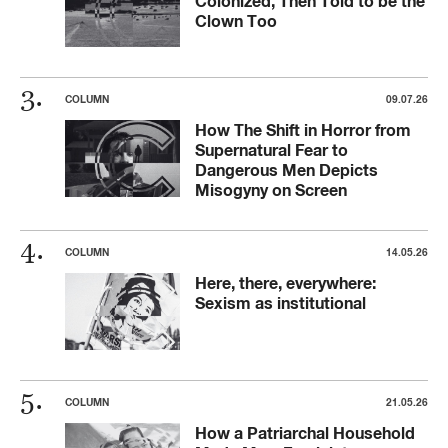
Colonized, Then Told to be the
Clown Too
COLUMN
09.07.26
How The Shift in Horror from
Supernatural Fear to
Dangerous Men Depicts
Misogyny on Screen
COLUMN
14.05.26
Here, there, everywhere:
Sexism as institutional
COLUMN
21.05.26
How a Patriarchal Household