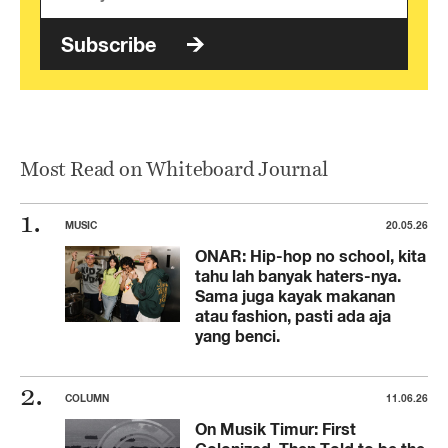
Subscribe
Most Read on Whiteboard Journal
MUSIC
20.05.26
ONAR: Hip-hop no school, kita
tahu lah banyak haters-nya.
Sama juga kayak makanan
atau fashion, pasti ada aja
yang benci.
COLUMN
11.06.26
On Musik Timur: First