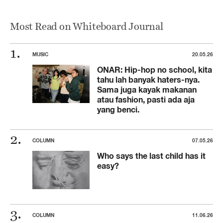
Most Read on Whiteboard Journal
MUSIC
20.05.26
ONAR: Hip-hop no school, kita
tahu lah banyak haters-nya.
Sama juga kayak makanan
atau fashion, pasti ada aja
yang benci.
COLUMN
07.05.26
Who says the last child has it
easy?
COLUMN
11.06.26