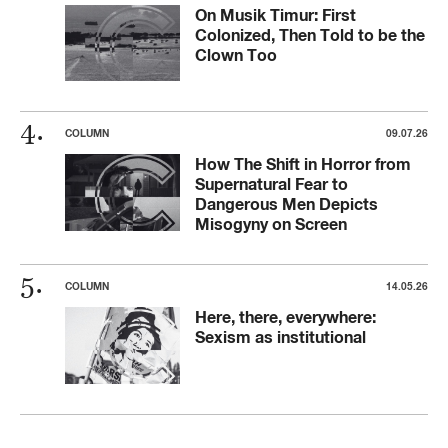
On Musik Timur: First
Colonized, Then Told to be the
Clown Too
COLUMN
09.07.26
How The Shift in Horror from
Supernatural Fear to
Dangerous Men Depicts
Misogyny on Screen
COLUMN
14.05.26
Here, there, everywhere:
Sexism as institutional