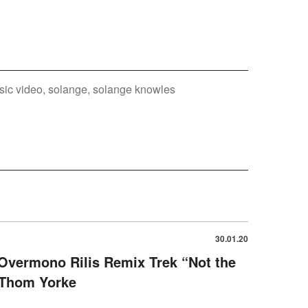
sic video
solange
solange knowles
30.01.20
Overmono Rilis Remix Trek “Not the
 Thom Yorke