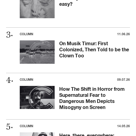
easy?
COLUMN
11.06.26
On Musik Timur: First
Colonized, Then Told to be the
Clown Too
COLUMN
09.07.26
How The Shift in Horror from
Supernatural Fear to
Dangerous Men Depicts
Misogyny on Screen
COLUMN
14.05.26
Here, there, everywhere: