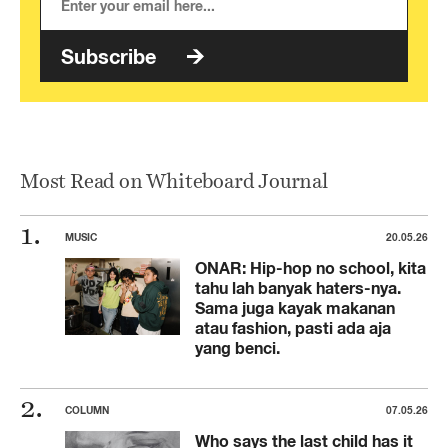
Subscribe
Most Read on Whiteboard Journal
MUSIC
20.05.26
ONAR: Hip-hop no school, kita
tahu lah banyak haters-nya.
Sama juga kayak makanan
atau fashion, pasti ada aja
yang benci.
COLUMN
07.05.26
Who says the last child has it