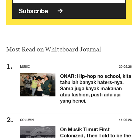
Subscribe
Most Read on Whiteboard Journal
MUSIC
20.05.26
ONAR: Hip-hop no school, kita
tahu lah banyak haters-nya.
Sama juga kayak makanan
atau fashion, pasti ada aja
yang benci.
COLUMN
11.06.26
On Musik Timur: First
Colonized, Then Told to be the