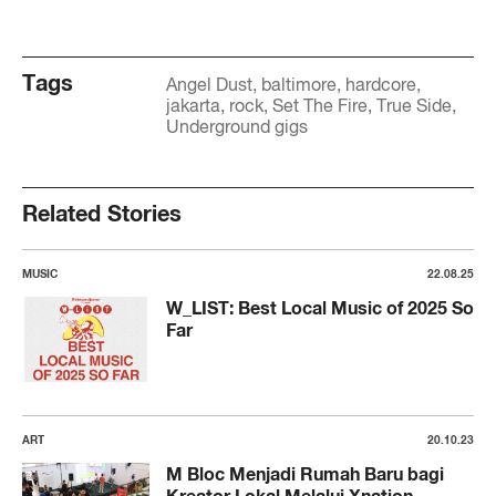
Tags
Angel Dust
baltimore
hardcore
jakarta
rock
Set The Fire
True Side
Underground gigs
Related Stories
MUSIC
22.08.25
W_LIST: Best Local Music of 2025 So
Far
ART
20.10.23
M Bloc Menjadi Rumah Baru bagi
Kreator Lokal Melalui Xnation,