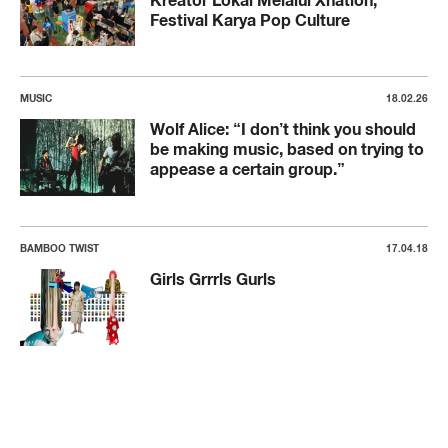
Festival Karya Pop Culture
MUSIC
18.02.26
Wolf Alice: “I don’t think you should
be making music, based on trying to
appease a certain group.”
BAMBOO TWIST
17.04.18
Girls Grrrls Gurls