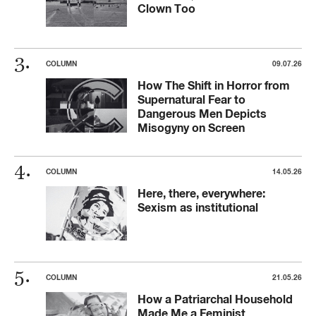
Clown Too
COLUMN
09.07.26
How The Shift in Horror from
Supernatural Fear to
Dangerous Men Depicts
Misogyny on Screen
COLUMN
14.05.26
Here, there, everywhere:
Sexism as institutional
COLUMN
21.05.26
How a Patriarchal Household
Made Me a Feminist