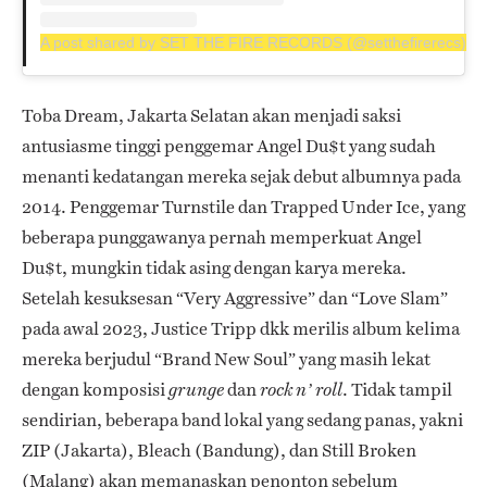
A post shared by SET THE FIRE RECORDS (@setthefirerecs)
Toba Dream, Jakarta Selatan akan menjadi saksi
antusiasme tinggi penggemar Angel Du$t yang sudah
menanti kedatangan mereka sejak debut albumnya pada
2014. Penggemar Turnstile dan Trapped Under Ice, yang
beberapa punggawanya pernah memperkuat Angel
Du$t, mungkin tidak asing dengan karya mereka.
Setelah kesuksesan “Very Aggressive” dan “Love Slam”
pada awal 2023, Justice Tripp dkk merilis album kelima
mereka berjudul “Brand New Soul” yang masih lekat
dengan komposisi
dan
. Tidak tampil
grunge
rock n’ roll
sendirian, beberapa band lokal yang sedang panas, yakni
ZIP (Jakarta), Bleach (Bandung), dan Still Broken
(Malang) akan memanaskan penonton sebelum