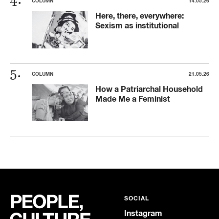
COLUMN
14.05.26
Here, there, everywhere:
Sexism as institutional
COLUMN
21.05.26
How a Patriarchal Household
Made Me a Feminist
SOCIAL
Instagram