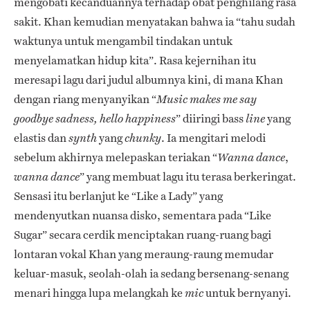
mengobati kecanduannya terhadap obat penghilang rasa
sakit. Khan kemudian menyatakan bahwa ia “tahu sudah
waktunya untuk mengambil tindakan untuk
menyelamatkan hidup kita”. Rasa kejernihan itu
meresapi lagu dari judul albumnya kini, di mana Khan
dengan riang menyanyikan “
Music makes me say
” diiringi bass
yang
goodbye sadness, hello happiness
line
elastis dan
yang
. Ia mengitari melodi
synth
chunky
sebelum akhirnya melepaskan teriakan “
,
Wanna dance
” yang membuat lagu itu terasa berkeringat.
wanna dance
Sensasi itu berlanjut ke “Like a Lady” yang
mendenyutkan nuansa disko, sementara pada “Like
Sugar” secara cerdik menciptakan ruang-ruang bagi
lontaran vokal Khan yang meraung-raung memudar
keluar-masuk, seolah-olah ia sedang bersenang-senang
menari hingga lupa melangkah ke
untuk bernyanyi.
mic