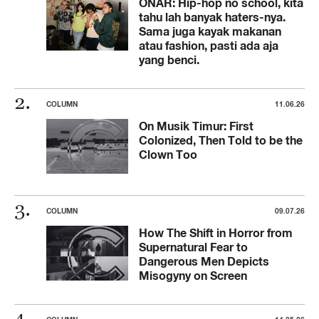
ONAR: Hip-hop no school, kita
tahu lah banyak haters-nya.
Sama juga kayak makanan
atau fashion, pasti ada aja
yang benci.
COLUMN
11.06.26
On Musik Timur: First
Colonized, Then Told to be the
Clown Too
COLUMN
09.07.26
How The Shift in Horror from
Supernatural Fear to
Dangerous Men Depicts
Misogyny on Screen