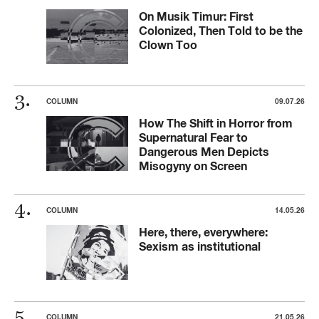
On Musik Timur: First
Colonized, Then Told to be the
Clown Too
COLUMN
09.07.26
How The Shift in Horror from
Supernatural Fear to
Dangerous Men Depicts
Misogyny on Screen
COLUMN
14.05.26
Here, there, everywhere:
Sexism as institutional
COLUMN
21.05.26