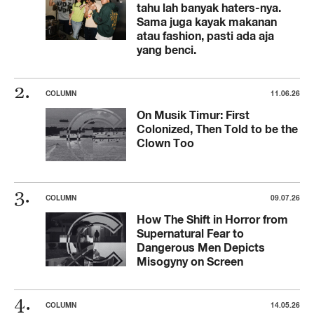
tahu lah banyak haters-nya.
Sama juga kayak makanan
atau fashion, pasti ada aja
yang benci.
COLUMN
11.06.26
On Musik Timur: First
Colonized, Then Told to be the
Clown Too
COLUMN
09.07.26
How The Shift in Horror from
Supernatural Fear to
Dangerous Men Depicts
Misogyny on Screen
COLUMN
14.05.26