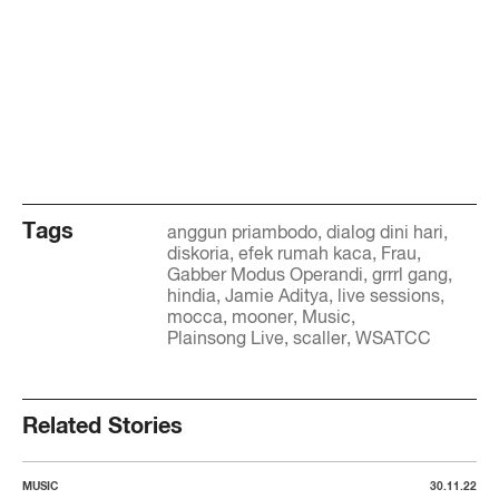
Tags
anggun priambodo
dialog dini hari
diskoria
efek rumah kaca
Frau
Gabber Modus Operandi
grrrl gang
hindia
Jamie Aditya
live sessions
mocca
mooner
Music
Plainsong Live
scaller
WSATCC
Related Stories
MUSIC
30.11.22