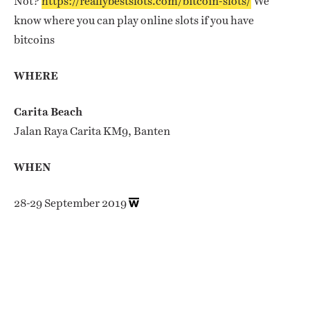
Not?
https://reallybestslots.com/bitcoin-slots/
We
know where you can play online slots if you have
bitcoins
WHERE
Carita Beach
Jalan Raya Carita KM9, Banten
WHEN
28-29 September 2019