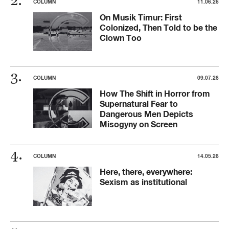
COLUMN
11.06.26
On Musik Timur: First
Colonized, Then Told to be the
Clown Too
COLUMN
09.07.26
How The Shift in Horror from
Supernatural Fear to
Dangerous Men Depicts
Misogyny on Screen
COLUMN
14.05.26
Here, there, everywhere:
Sexism as institutional