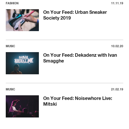
FASHION
11.11.19
On Your Feed: Urban Sneaker
Society 2019
MUSIC
10.02.20
On Your Feed: Dekadenz with Ivan
Smagghe
MUSIC
21.02.19
On Your Feed: Noisewhore Live:
Mitski