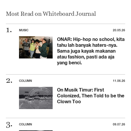
Most Read on Whiteboard Journal
MUSIC
20.05.26
ONAR: Hip-hop no school, kita
tahu lah banyak haters-nya.
Sama juga kayak makanan
atau fashion, pasti ada aja
yang benci.
COLUMN
11.06.26
On Musik Timur: First
Colonized, Then Told to be the
Clown Too
COLUMN
09.07.26