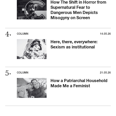
How The Shift in Horror from
Supernatural Fear to
Dangerous Men Depicts
Misogyny on Screen
COLUMN
14.05.26
Here, there, everywhere:
Sexism as institutional
COLUMN
21.05.26
How a Patriarchal Household
Made Me a Feminist