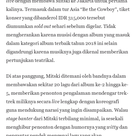
dengan membawa Mitski ke Jakarta untuk pertama
live
kalinya. Termasuk dalam tur Asia “Be the Cowboy”, tiket
konser yang dibanderol IDR 315,000 tersebut
diumumkan
sehari sebelum digelar. Tidak
sold out
mengherankan karena musisi dengan album yang masuk
dalam kategori album terbaik tahun 2018 ini selain
digandrungi karena musiknya juga dikenal memberikan
pertunjukan teatrikal.
Di atas panggung, Mitski ditemani oleh bandnya dalam
membawakan sekitar 20 lagu dari album ke-2 hingga ke-
5, memberikan penonton pengalaman mendengar trek-
trek miliknya secara
lengkap dengan koreografi
live
guna mendukung narasi yang ingin disampaikan. Walau
dari Mitski terbilang minimal, ia sesekali
stage banter
menghibur penonton dengan humornya yang
dan
witty
pengantar pendek mengenai lagu yang akan