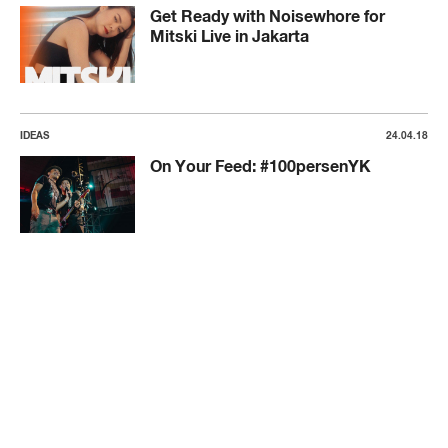
Get Ready with Noisewhore for
Mitski Live in Jakarta
IDEAS
24.04.18
On Your Feed: #100persenYK