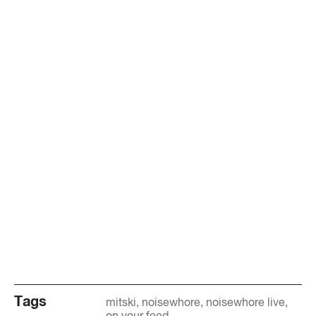
Tags
mitski
noisewhore
noisewhore live
on your feed