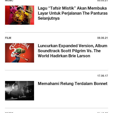
MUSIC
05.03.21
Lagu “Tafsir Mistik” Akan Membuka
Layar Untuk Perjalanan The Panturas
Selanjutnya
FILM
08.06.21
Luncurkan Expanded Version, Album
Soundtrack Scott Pilgrim Vs. The
World Hadirkan Brie Larson
17.06.17
Memahami Relung Terdalam Bonnet