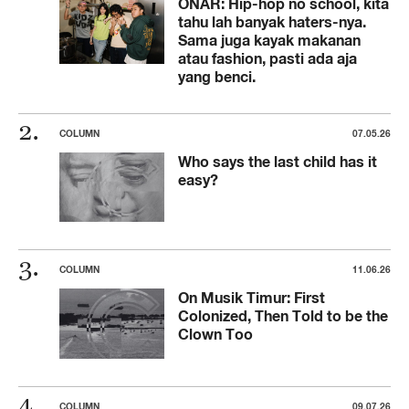
ONAR: Hip-hop no school, kita
tahu lah banyak haters-nya.
Sama juga kayak makanan
atau fashion, pasti ada aja
yang benci.
COLUMN
07.05.26
Who says the last child has it
easy?
COLUMN
11.06.26
On Musik Timur: First
Colonized, Then Told to be the
Clown Too
COLUMN
09.07.26