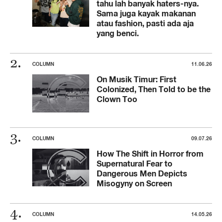
tahu lah banyak haters-nya.
Sama juga kayak makanan
atau fashion, pasti ada aja
yang benci.
COLUMN
11.06.26
On Musik Timur: First
Colonized, Then Told to be the
Clown Too
COLUMN
09.07.26
How The Shift in Horror from
Supernatural Fear to
Dangerous Men Depicts
Misogyny on Screen
COLUMN
14.05.26