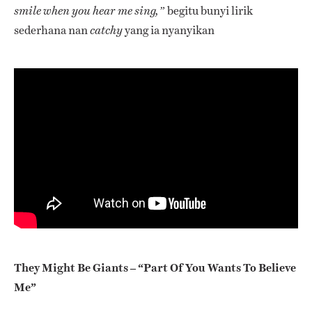
begitu bunyi lirik
smile when you hear me sing,”
sederhana nan
yang ia nyanyikan
catchy
They Might Be Giants – “Part Of You Wants To Believe
Me”