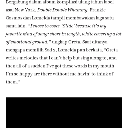
Bergabung dalam album kompilasi ulang tahun label
asal New York,
Frankie
Double Double Whammy,
Cosmos dan Lomelda tampil membawakan lagu satu
sama lain.
“
I chose to cover ‘Slide’ because it’s my
favorite kind of song: short in length, while covering a lot
ungkap Greta. Saat ditanya
of emotional ground.”
mengapa memilih Sad 2, Lomelda pun berkata, “Greta
writes melodies that I can’t help but sing along to, and
then all of a sudden I’ve got these words in my mouth
I’m so happy are there without me havin’ to think of
them.”