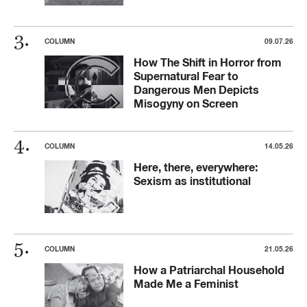
COLUMN
09.07.26
How The Shift in Horror from
Supernatural Fear to
Dangerous Men Depicts
Misogyny on Screen
COLUMN
14.05.26
Here, there, everywhere:
Sexism as institutional
COLUMN
21.05.26
How a Patriarchal Household
Made Me a Feminist