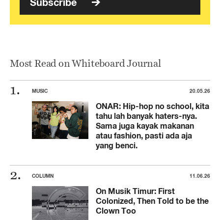
Subscribe
Most Read on Whiteboard Journal
MUSIC
20.05.26
ONAR: Hip-hop no school, kita
tahu lah banyak haters-nya.
Sama juga kayak makanan
atau fashion, pasti ada aja
yang benci.
COLUMN
11.06.26
On Musik Timur: First
Colonized, Then Told to be the
Clown Too