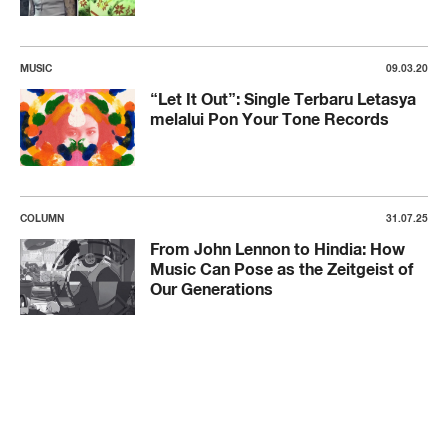
MUSIC
09.03.20
“Let It Out”: Single Terbaru Letasya
melalui Pon Your Tone Records
COLUMN
31.07.25
From John Lennon to Hindia: How
Music Can Pose as the Zeitgeist of
Our Generations