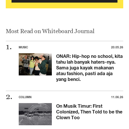
Most Read on Whiteboard Journal
MUSIC
20.05.26
ONAR: Hip-hop no school, kita
tahu lah banyak haters-nya.
Sama juga kayak makanan
atau fashion, pasti ada aja
yang benci.
COLUMN
11.06.26
On Musik Timur: First
Colonized, Then Told to be the
Clown Too