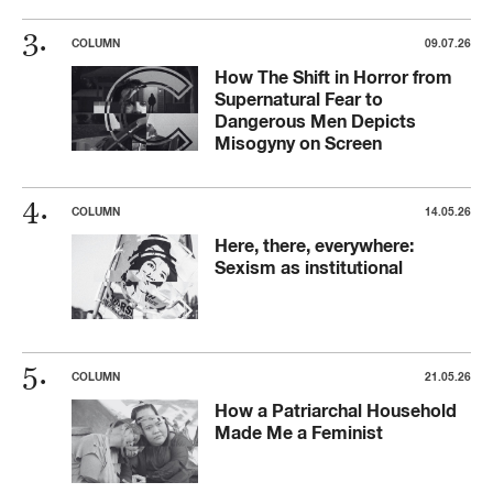
COLUMN
09.07.26
How The Shift in Horror from
Supernatural Fear to
Dangerous Men Depicts
Misogyny on Screen
COLUMN
14.05.26
Here, there, everywhere:
Sexism as institutional
COLUMN
21.05.26
How a Patriarchal Household
Made Me a Feminist