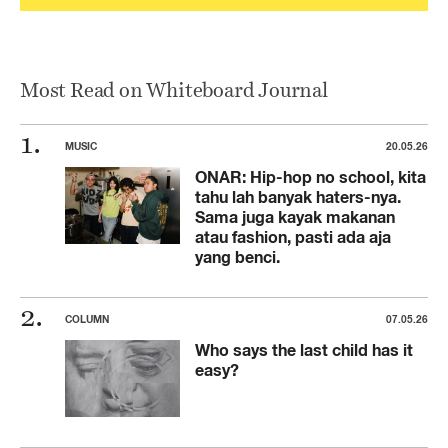
Most Read on Whiteboard Journal
MUSIC
20.05.26
ONAR: Hip-hop no school, kita
tahu lah banyak haters-nya.
Sama juga kayak makanan
atau fashion, pasti ada aja
yang benci.
COLUMN
07.05.26
Who says the last child has it
easy?