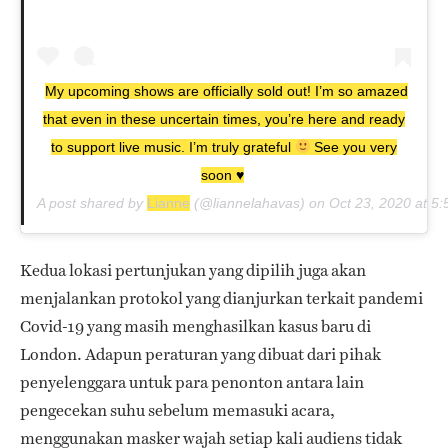
My upcoming shows are officially sold out! I’m so amazed
that even in these uncertain times, you’re here and ready
to support live music. I’m truly grateful
See you very
soon
♥️
A post shared by
Lianne
(@liannelahavas) on
Oct 23, 2020 at 5
Kedua lokasi pertunjukan yang dipilih juga akan
menjalankan protokol yang dianjurkan terkait pandemi
Covid-19 yang masih menghasilkan kasus baru di
London. Adapun peraturan yang dibuat dari pihak
penyelenggara untuk para penonton antara lain
pengecekan suhu sebelum memasuki acara,
menggunakan masker wajah setiap kali audiens tidak