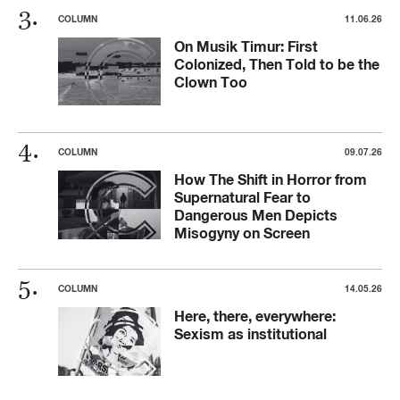
COLUMN
11.06.26
On Musik Timur: First
Colonized, Then Told to be the
Clown Too
COLUMN
09.07.26
How The Shift in Horror from
Supernatural Fear to
Dangerous Men Depicts
Misogyny on Screen
COLUMN
14.05.26
Here, there, everywhere:
Sexism as institutional