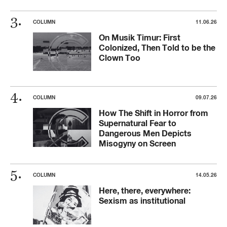
COLUMN
11.06.26
On Musik Timur: First
Colonized, Then Told to be the
Clown Too
COLUMN
09.07.26
How The Shift in Horror from
Supernatural Fear to
Dangerous Men Depicts
Misogyny on Screen
COLUMN
14.05.26
Here, there, everywhere:
Sexism as institutional