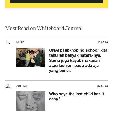
Most Read on Whiteboard Journal
MUSIC
20.05.26
ONAR: Hip-hop no school, kita
tahu lah banyak haters-nya.
Sama juga kayak makanan
atau fashion, pasti ada aja
yang benci.
COLUMN
07.05.26
Who says the last child has it
easy?