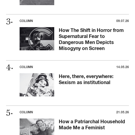
COLUMN
09.07.26
How The Shift in Horror from
Supernatural Fear to
Dangerous Men Depicts
Misogyny on Screen
COLUMN
14.05.26
Here, there, everywhere:
Sexism as institutional
COLUMN
21.05.26
How a Patriarchal Household
Made Me a Feminist