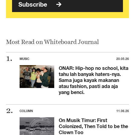
Subscribe
Most Read on Whiteboard Journal
MUSIC
20.05.26
ONAR: Hip-hop no school, kita
tahu lah banyak haters-nya.
Sama juga kayak makanan
atau fashion, pasti ada aja
yang benci.
COLUMN
11.06.26
On Musik Timur: First
Colonized, Then Told to be the
Clown Too