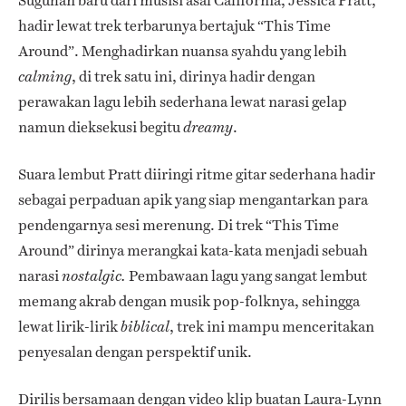
Suguhan baru dari musisi asal California, Jessica Pratt,
hadir lewat trek terbarunya bertajuk “This Time
Around”. Menghadirkan nuansa syahdu yang lebih
, di trek satu ini, dirinya hadir dengan
calming
perawakan lagu lebih sederhana lewat narasi gelap
namun dieksekusi begitu
.
dreamy
Suara lembut Pratt diiringi ritme gitar sederhana hadir
sebagai perpaduan apik yang siap mengantarkan para
pendengarnya sesi merenung. Di trek “This Time
Around” dirinya merangkai kata-kata menjadi sebuah
narasi
Pembawaan lagu yang sangat lembut
nostalgic.
memang akrab dengan musik pop-folknya, sehingga
lewat lirik-lirik
, trek ini mampu menceritakan
biblical
penyesalan dengan perspektif unik.
Dirilis bersamaan dengan video klip buatan Laura-Lynn