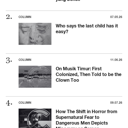
COLUMN
07.05.26
Who says the last child has it
easy?
COLUMN
11.06.26
On Musik Timur: First
Colonized, Then Told to be the
Clown Too
COLUMN
09.07.26
How The Shift in Horror from
Supernatural Fear to
Dangerous Men Depicts