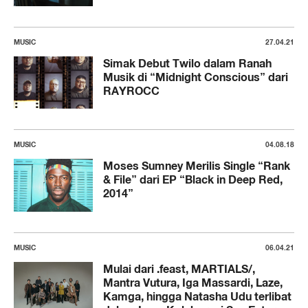
MUSIC
27.04.21
Simak Debut Twilo dalam Ranah
Musik di “Midnight Conscious” dari
RAYROCC
MUSIC
04.08.18
Moses Sumney Merilis Single “Rank
& File” dari EP “Black in Deep Red,
2014”
MUSIC
06.04.21
Mulai dari .feast, MARTIALS/,
Mantra Vutura, Iga Massardi, Laze,
Kamga, hingga Natasha Udu terlibat