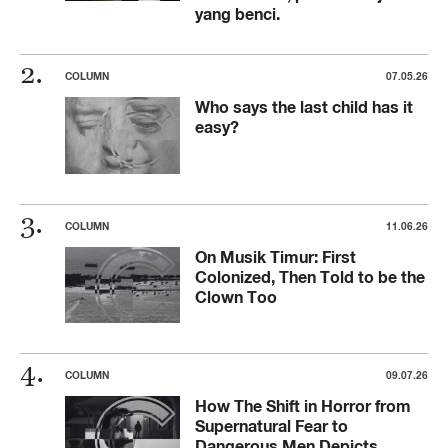
yang benci.
COLUMN
07.05.26
Who says the last child has it
easy?
COLUMN
11.06.26
On Musik Timur: First
Colonized, Then Told to be the
Clown Too
COLUMN
09.07.26
How The Shift in Horror from
Supernatural Fear to
Dangerous Men Depicts