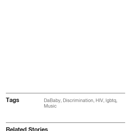
Tags
DaBaby
Discrimination
HIV
lgbtq
Music
Related Stories