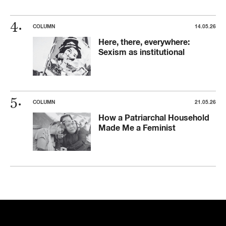
COLUMN
14.05.26
Here, there, everywhere:
Sexism as institutional
COLUMN
21.05.26
How a Patriarchal Household
Made Me a Feminist