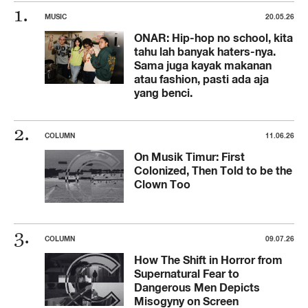
MUSIC
20.05.26
ONAR: Hip-hop no school, kita
tahu lah banyak haters-nya.
Sama juga kayak makanan
atau fashion, pasti ada aja
yang benci.
COLUMN
11.06.26
On Musik Timur: First
Colonized, Then Told to be the
Clown Too
COLUMN
09.07.26
How The Shift in Horror from
Supernatural Fear to
Dangerous Men Depicts
Misogyny on Screen