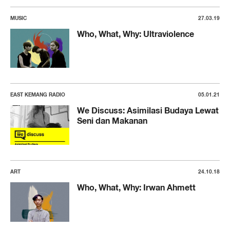
MUSIC
27.03.19
Who, What, Why: Ultraviolence
EAST KEMANG RADIO
05.01.21
We Discuss: Asimilasi Budaya Lewat
Seni dan Makanan
ART
24.10.18
Who, What, Why: Irwan Ahmett