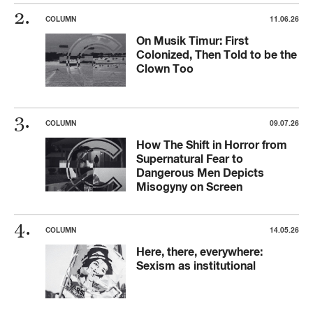
COLUMN
11.06.26
On Musik Timur: First
Colonized, Then Told to be the
Clown Too
COLUMN
09.07.26
How The Shift in Horror from
Supernatural Fear to
Dangerous Men Depicts
Misogyny on Screen
COLUMN
14.05.26
Here, there, everywhere:
Sexism as institutional