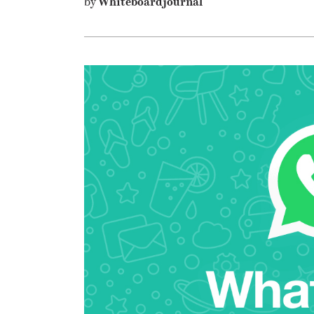
by
Whiteboardjournal