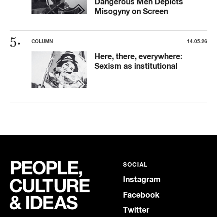
Dangerous Men Depicts
Misogyny on Screen
COLUMN
14.05.26
Here, there, everywhere:
Sexism as institutional
SOCIAL
Instagram
Facebook
Twitter