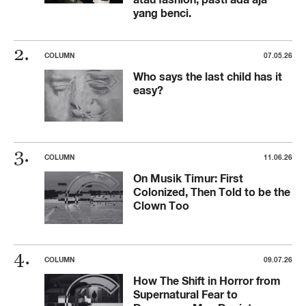
yang benci.
COLUMN
07.05.26
Who says the last child has it
easy?
COLUMN
11.06.26
On Musik Timur: First
Colonized, Then Told to be the
Clown Too
COLUMN
09.07.26
How The Shift in Horror from
Supernatural Fear to