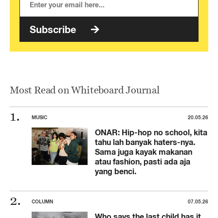
Subscribe
Most Read on Whiteboard Journal
MUSIC
20.05.26
ONAR: Hip-hop no school, kita
tahu lah banyak haters-nya.
Sama juga kayak makanan
atau fashion, pasti ada aja
yang benci.
COLUMN
07.05.26
Who says the last child has it