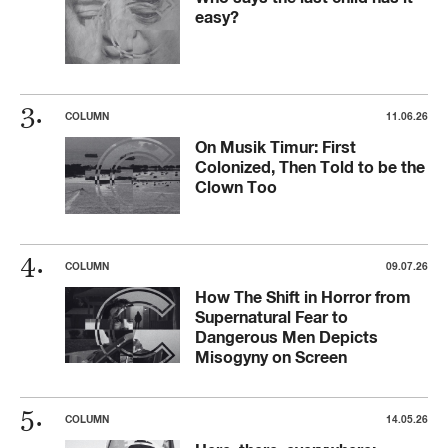
easy?
COLUMN
11.06.26
On Musik Timur: First
Colonized, Then Told to be the
Clown Too
COLUMN
09.07.26
How The Shift in Horror from
Supernatural Fear to
Dangerous Men Depicts
Misogyny on Screen
COLUMN
14.05.26