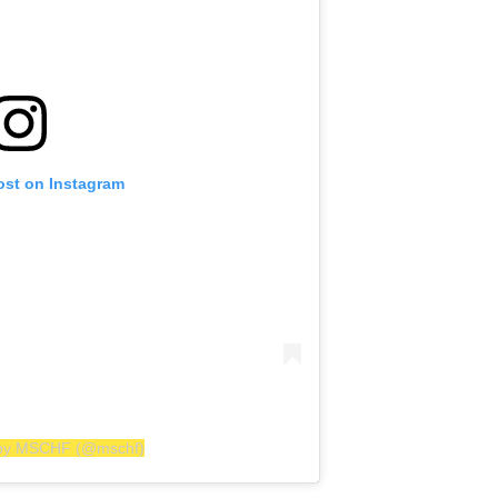
ost on Instagram
 by MSCHF (@mschf)