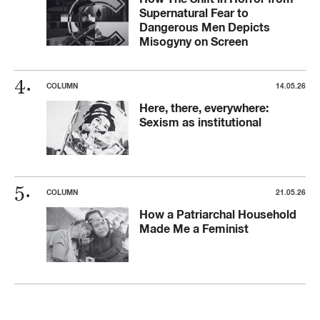
Supernatural Fear to
Dangerous Men Depicts
Misogyny on Screen
COLUMN
14.05.26
Here, there, everywhere:
Sexism as institutional
COLUMN
21.05.26
How a Patriarchal Household
Made Me a Feminist