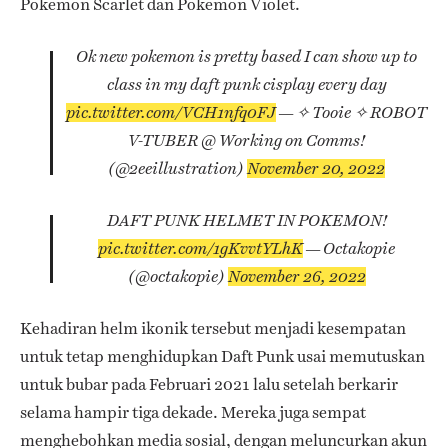
Pokemon Scarlet dan Pokemon Violet.
Ok new pokemon is pretty based I can show up to
class in my daft punk cisplay every day
pic.twitter.com/VCH1nfq0FJ
— ✧ Tooie ✧ ROBOT
V-TUBER @ Working on Comms!
(@2eeillustration)
November 20, 2022
DAFT PUNK HELMET IN POKEMON!
pic.twitter.com/1gKvvtYLhK
— Octakopie
(@octakopie)
November 26, 2022
Kehadiran helm ikonik tersebut menjadi kesempatan
untuk tetap menghidupkan Daft Punk usai memutuskan
untuk bubar pada Februari 2021 lalu setelah berkarir
selama hampir tiga dekade. Mereka juga sempat
menghebohkan media sosial, dengan meluncurkan akun