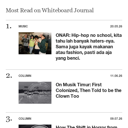
Most Read on Whiteboard Journal
MUSIC
20.05.26
ONAR: Hip-hop no school, kita
tahu lah banyak haters-nya.
Sama juga kayak makanan
atau fashion, pasti ada aja
yang benci.
COLUMN
11.06.26
On Musik Timur: First
Colonized, Then Told to be the
Clown Too
COLUMN
09.07.26
How The Shift in Horror from