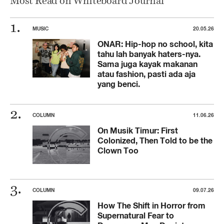
Most Read on Whiteboard Journal
MUSIC
20.05.26
ONAR: Hip-hop no school, kita
tahu lah banyak haters-nya.
Sama juga kayak makanan
atau fashion, pasti ada aja
yang benci.
COLUMN
11.06.26
On Musik Timur: First
Colonized, Then Told to be the
Clown Too
COLUMN
09.07.26
How The Shift in Horror from
Supernatural Fear to