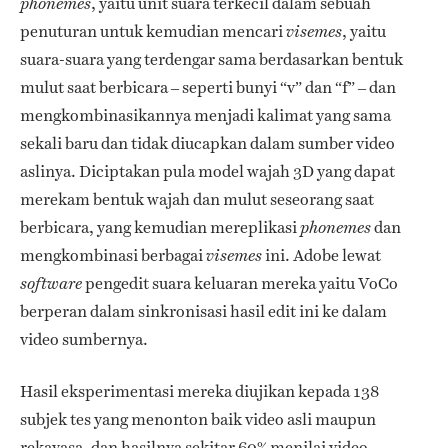
, yaitu unit suara terkecil dalam sebuah
phonemes
penuturan untuk kemudian mencari
, yaitu
visemes
suara-suara yang terdengar sama berdasarkan bentuk
mulut saat berbicara – seperti bunyi “v” dan “f” – dan
mengkombinasikannya menjadi kalimat yang sama
sekali baru dan tidak diucapkan dalam sumber video
aslinya. Diciptakan pula model wajah 3D yang dapat
merekam bentuk wajah dan mulut seseorang saat
berbicara, yang kemudian mereplikasi
dan
phonemes
mengkombinasi berbagai
ini. Adobe lewat
visemes
pengedit suara keluaran mereka yaitu VoCo
software
berperan dalam sinkronisasi hasil edit ini ke dalam
video sumbernya.
Hasil eksperimentasi mereka diujikan kepada 138
subjek tes yang menonton baik video asli maupun
rekayasa, dan hasilnya sekitar 60% menilai video