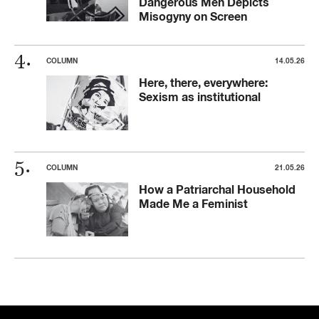
Dangerous Men Depicts
Misogyny on Screen
COLUMN
14.05.26
Here, there, everywhere:
Sexism as institutional
COLUMN
21.05.26
How a Patriarchal Household
Made Me a Feminist