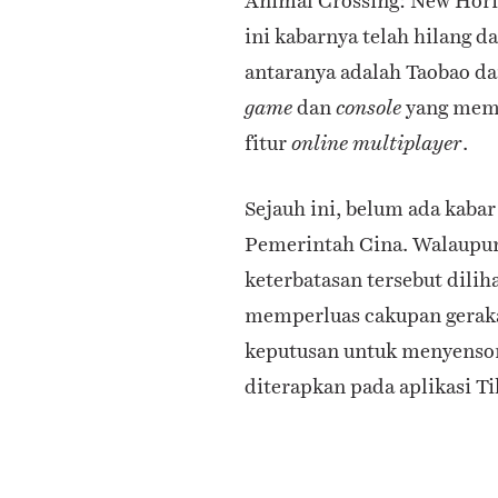
Animal Crossing: New Hori
ini kabarnya telah hilang da
antaranya adalah Taobao d
dan
yang
memi
game
console
fitur
.
online multiplayer
Sejauh ini, belum ada kaba
Pemerintah Cina. Walaupun
keterbatasan tersebut dilih
memperluas cakupan geraka
keputusan untuk menyensor
diterapkan pada aplikasi T