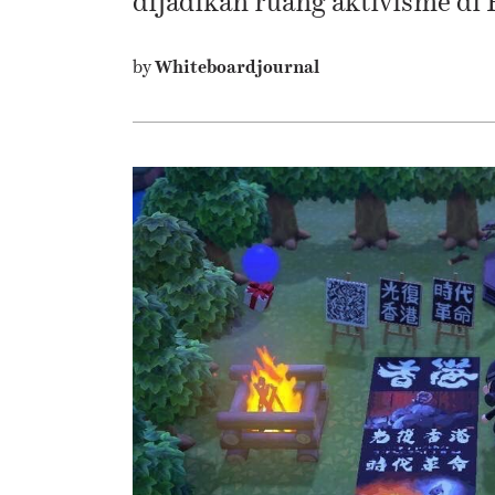
dijadikan ruang aktivisme di
by
Whiteboardjournal