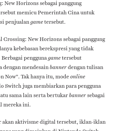
: New Horizons sebagai panggung
ersebut memicu Pemerintah Cina untuk
si penjualan
tersebut.
game
l Crossing: New Horizons sebagai panggung
anya kebebasan berekspresi yang tidak
k. Berbagai pengguna
tersebut
game
a dengan mendesain
dengan tulisan
banner
on Now”. Tak hanya itu, mode
online
o Switch juga membiarkan para pengguna
atu sama lain serta bertukar
sebagai
banner
al mereka ini.
akan aktivisme digital tersebut, iklan-iklan