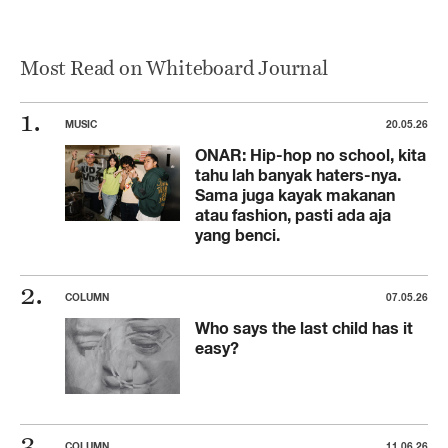
Most Read on Whiteboard Journal
MUSIC
20.05.26
ONAR: Hip-hop no school, kita
tahu lah banyak haters-nya.
Sama juga kayak makanan
atau fashion, pasti ada aja
yang benci.
COLUMN
07.05.26
Who says the last child has it
easy?
COLUMN
11.06.26