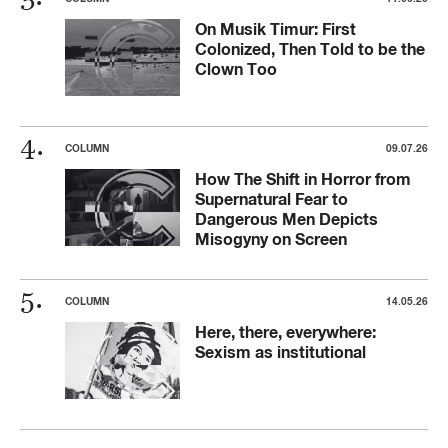
On Musik Timur: First
Colonized, Then Told to be the
Clown Too
COLUMN
09.07.26
How The Shift in Horror from
Supernatural Fear to
Dangerous Men Depicts
Misogyny on Screen
COLUMN
14.05.26
Here, there, everywhere:
Sexism as institutional