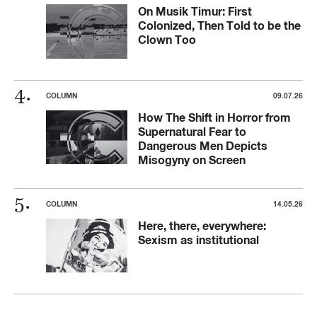
On Musik Timur: First
Colonized, Then Told to be the
Clown Too
COLUMN
09.07.26
How The Shift in Horror from
Supernatural Fear to
Dangerous Men Depicts
Misogyny on Screen
COLUMN
14.05.26
Here, there, everywhere:
Sexism as institutional