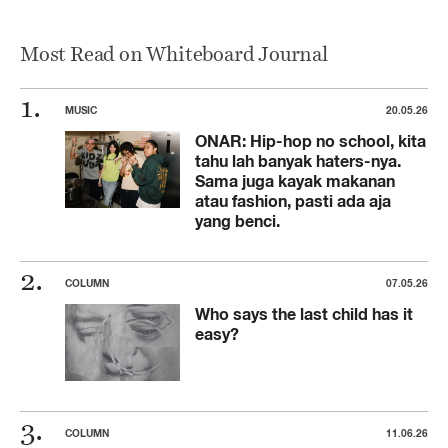
Most Read on Whiteboard Journal
MUSIC
20.05.26
ONAR: Hip-hop no school, kita
tahu lah banyak haters-nya.
Sama juga kayak makanan
atau fashion, pasti ada aja
yang benci.
COLUMN
07.05.26
Who says the last child has it
easy?
COLUMN
11.06.26