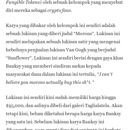
oleh sebuah kelompok yang menyebut
Fungible Tokens)
diri mereka sebagai
crypto fans.
Karya yang dibakar oleh kelompok ini sendiri adalah
sebuah lukisan yang diberi judul “Morons”. Lukisan ini
sendiri melupakan sebuah lukisan satir yang mengenai
hebohnya penjualan lukisan Van Gogh yang berjudul
“Sunflower”. Lukisan ini sendiri berisi dengan gaya khas
Banksy yang memberi sindiran sarkas kepada
masyarakat dana dalam lukisan ini tertulis,
“I can’t
believe you morons actually buy this sh*t.”
Lukisan ini sendiri kini sudah memiliki harga hingga
$95,000, dan aslinya dibeli dari galeri Taglialatela. Akan
tetapi kini, belum diketahui berapa harga karya Banksy
yang satu ini. Sebelum lukisan karya Banksy ini
dihancurkan, para
dari seniman ini berkata
crypto fans