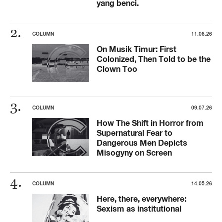
yang benci.
COLUMN
11.06.26
On Musik Timur: First
Colonized, Then Told to be the
Clown Too
COLUMN
09.07.26
How The Shift in Horror from
Supernatural Fear to
Dangerous Men Depicts
Misogyny on Screen
COLUMN
14.05.26
Here, there, everywhere:
Sexism as institutional