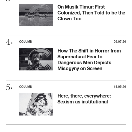
On Musik Timur: First
Colonized, Then Told to be the
Clown Too
COLUMN
09.07.26
How The Shift in Horror from
Supernatural Fear to
Dangerous Men Depicts
Misogyny on Screen
COLUMN
14.05.26
Here, there, everywhere:
Sexism as institutional