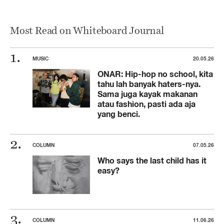
Most Read on Whiteboard Journal
MUSIC
20.05.26
ONAR: Hip-hop no school, kita
tahu lah banyak haters-nya.
Sama juga kayak makanan
atau fashion, pasti ada aja
yang benci.
COLUMN
07.05.26
Who says the last child has it
easy?
COLUMN
11.06.26