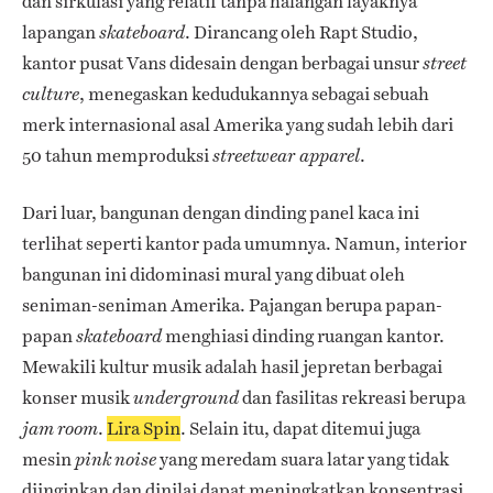
dan sirkulasi yang relatif tanpa halangan layaknya
lapangan
. Dirancang oleh Rapt Studio,
skateboard
kantor pusat Vans didesain dengan berbagai unsur
street
, menegaskan kedudukannya sebagai sebuah
culture
merk internasional asal Amerika yang sudah lebih dari
50 tahun memproduksi
.
streetwear apparel
Dari luar, bangunan dengan dinding panel kaca ini
terlihat seperti kantor pada umumnya. Namun, interior
bangunan ini didominasi mural yang dibuat oleh
seniman-seniman Amerika. Pajangan berupa papan-
papan
menghiasi dinding ruangan kantor.
skateboard
Mewakili kultur musik adalah hasil jepretan berbagai
konser musik
dan fasilitas rekreasi berupa
underground
.
Lira Spin
. Selain itu, dapat ditemui juga
jam room
mesin
yang meredam suara latar yang tidak
pink noise
diinginkan dan dinilai dapat meningkatkan konsentrasi