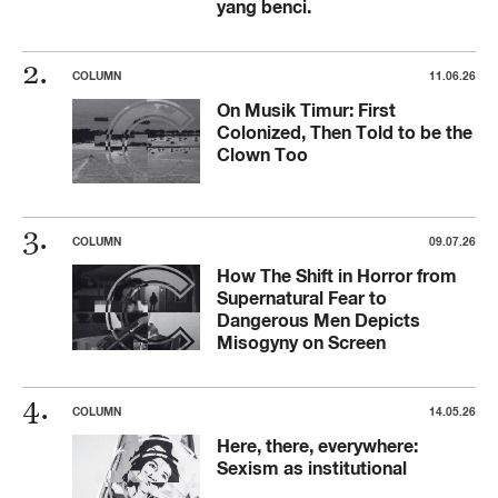
yang benci.
COLUMN
11.06.26
On Musik Timur: First
Colonized, Then Told to be the
Clown Too
COLUMN
09.07.26
How The Shift in Horror from
Supernatural Fear to
Dangerous Men Depicts
Misogyny on Screen
COLUMN
14.05.26
Here, there, everywhere:
Sexism as institutional