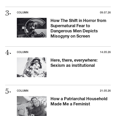
COLUMN
09.07.26
How The Shift in Horror from
Supernatural Fear to
Dangerous Men Depicts
Misogyny on Screen
COLUMN
14.05.26
Here, there, everywhere:
Sexism as institutional
COLUMN
21.05.26
How a Patriarchal Household
Made Me a Feminist