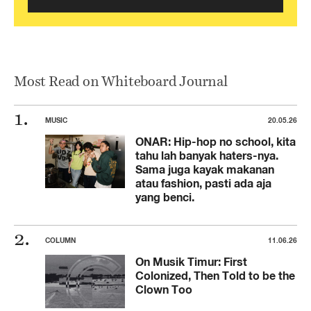
Most Read on Whiteboard Journal
MUSIC
20.05.26
ONAR: Hip-hop no school, kita
tahu lah banyak haters-nya.
Sama juga kayak makanan
atau fashion, pasti ada aja
yang benci.
COLUMN
11.06.26
On Musik Timur: First
Colonized, Then Told to be the
Clown Too